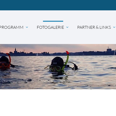
PROGRAMM
FOTOGALERIE
PARTNER & LINKS
expand_more
expand_more
expand_mor
hbegriffe
SUCH