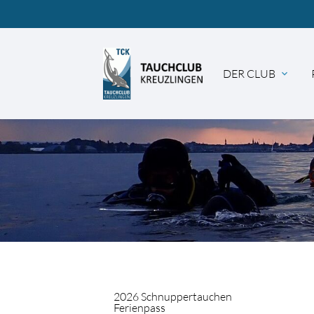
DER CLUB
expand_more
Suc
2026 Schnuppertauchen
Ferienpass