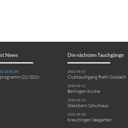
est News
Die nächsten Tauchgänge
12-24 07:39
2026-08-07
bprogramm Q1/2026
Clubtauchgang Rietli Goldach
2026-08-12
Berlingen Kirche
2026-08-19
Steckborn Schulhaus
2026-08-26
Kreuzlingen Seegarten