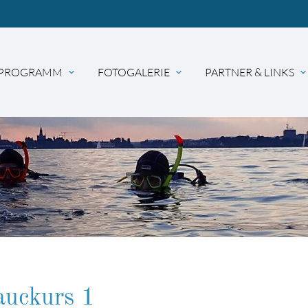
PROGRAMM
FOTOGALERIE
PARTNER & LINKS
expand_more
expand_more
expand_mor
hbegriffe
SUCH
auckurs 1