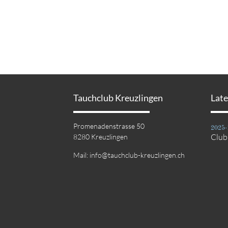
Tauchclub Kreuzlingen
Lat
Promenadenstrasse 50
2025-
Clu
8280 Kreuzlingen
Mail:
info@tauchclub-kreuzlingen.ch