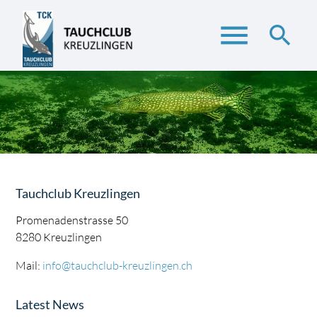
menu
search
Suchbegriffe
SUCHEN
Tauchclub Kreuzlingen
Promenadenstrasse 50
8280 Kreuzlingen
Mail:
info@tauchclub-kreuzlingen.ch
Latest News