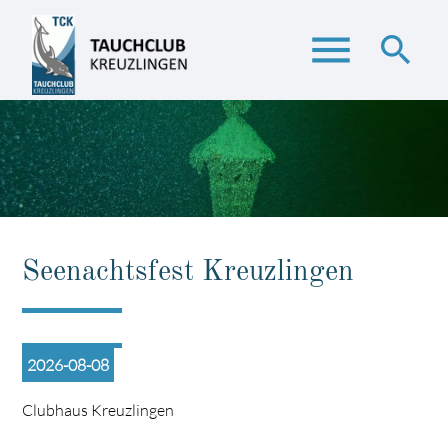
menu
search
Suchbegriffe
SUCHEN
Seenachtsfest Kreuzlingen
2026-08-08
Clubhaus Kreuzlingen