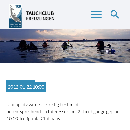
menu
search
Suchbegriffe
SUCHEN
2012-01-22 10:00
Tauchplatz wird kurzfristig bestimmt
bei entsprechendem Interesse sind 2. Tauchgänge geplant
10:00 Treffpunkt Clubhaus