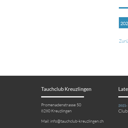
202
Zur
Tauchclub Kreuzlingen
Lat
Promenadenstrasse 50
2025-
Clu
8280 Kreuzlingen
Mail:
info@tauchclub-kreuzlingen.ch