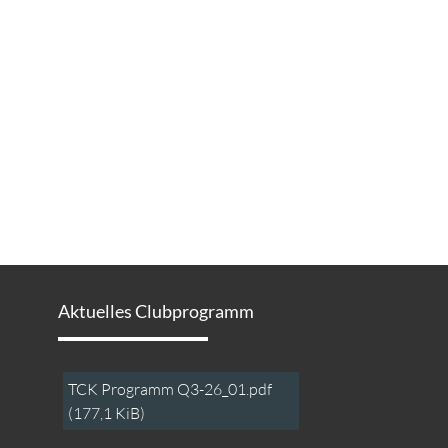
Aktuelles Clubprogramm
TCK Programm Q3-26_01.pdf
(177,1 KiB)