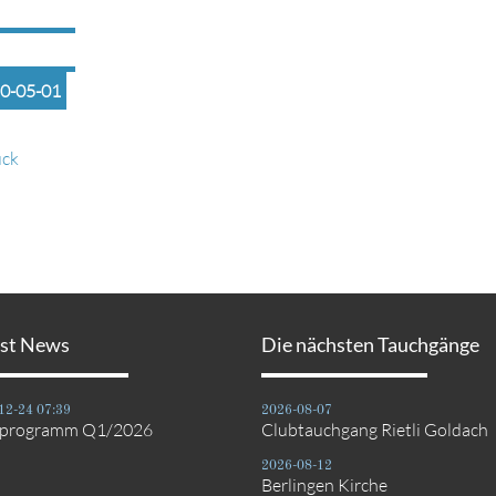
0-05-01
ück
est News
Die nächsten Tauchgänge
12-24 07:39
2026-08-07
bprogramm Q1/2026
Clubtauchgang Rietli Goldach
2026-08-12
Berlingen Kirche