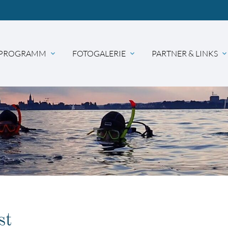
PROGRAMM
FOTOGALERIE
PARTNER & LINKS
expand_more
expand_more
expand_mor
hbegriffe
SUCH
st