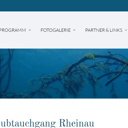
PROGRAMM
FOTOGALERIE
PARTNER & LINKS
expand_more
expand_more
expand_mor
hbegriffe
SUCH
lubtauchgang Rheinau