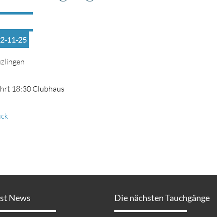
2-11-25
zlingen
hrt 18:30 Clubhaus
ück
est News
Die nächsten Tauchgänge