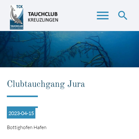
menu
search
Suchbegriffe
SUCHEN
Clubtauchgang Jura
2023-04-15
Bottighofen Hafen