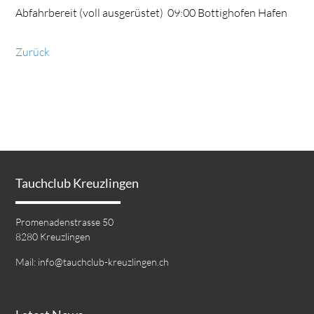
Abfahrbereit (voll ausgerüstet) 09:00 Bottighofen Hafen
Zurück
Tauchclub Kreuzlingen
Promenadenstrasse 50
8280 Kreuzlingen
Mail:
info@tauchclub-kreuzlingen.ch