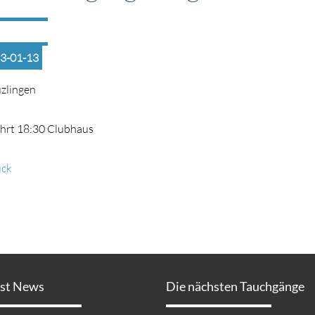
3-01-13
zlingen
hrt 18:30 Clubhaus
ück
est News
Die nächsten Tauchgänge